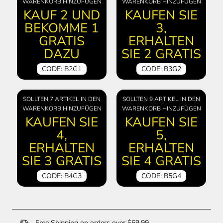
WARENKORB HINZUFÜGEN
WARENKORB HINZUFÜGEN
KAUF 2 UND
KAUFEN SIE
BEKOMME 1
3,
GRATIS
ERHALTEN
DAZU
SIE 2 GRATIS
CODE: B2G1
CODE: B3G2
SOLLTEN 7 ARTIKEL IN DEN
SOLLTEN 9 ARTIKEL IN DEN
WARENKORB HINZUFÜGEN
WARENKORB HINZUFÜGEN
KAUFEN SIE
KAUFEN SIE
4,
5,
ERHALTEN
ERHALTEN
SIE 3 GRATIS
SIE 4 GRATIS
CODE: B4G3
CODE: B5G4
Free Shipping on orders over $69.99