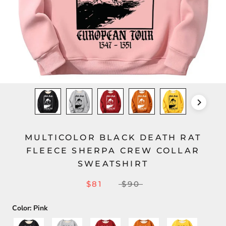
MULTICOLOR BLACK DEATH RAT
FLEECE SHERPA CREW COLLAR
SWEATSHIRT
$81
$90
Color:
Pink
Black
Gray
Red
Orange
Yellow