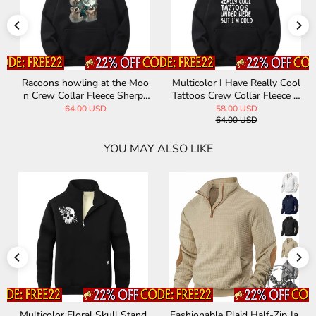
Racoons howling at the Moo
Multicolor I Have Really Cool
n Crew Collar Fleece Sherpa
Tattoos Crew Collar Fleece H
Hoodie
oodie
64.00 USD
58.00 USD
64.00 USD
YOU MAY ALSO LIKE
Multicolor Floral Skull Stand
Fashionable Plaid Half-Zip Ja