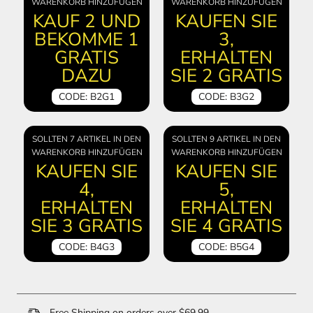
WARENKORB HINZUFÜGEN
WARENKORB HINZUFÜGEN
KAUF 2 UND
KAUFEN SIE
BEKOMME 1
3,
GRATIS
ERHALTEN
DAZU
SIE 2 GRATIS
CODE: B2G1
CODE: B3G2
SOLLTEN 7 ARTIKEL IN DEN
SOLLTEN 9 ARTIKEL IN DEN
WARENKORB HINZUFÜGEN
WARENKORB HINZUFÜGEN
KAUFEN SIE
KAUFEN SIE
4,
5,
ERHALTEN
ERHALTEN
SIE 3 GRATIS
SIE 4 GRATIS
CODE: B4G3
CODE: B5G4
Free Shipping on orders over $69.99