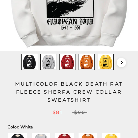
MULTICOLOR BLACK DEATH RAT
FLEECE SHERPA CREW COLLAR
SWEATSHIRT
$81
$90
Color:
White
Black
Gray
Red
Orange
Yellow