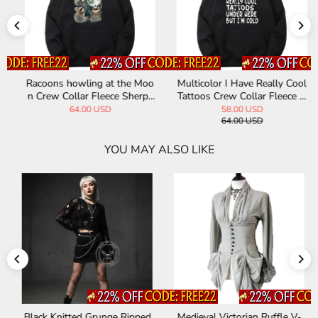
Racoons howling at the Moo
Multicolor I Have Really Cool
n Crew Collar Fleece Sherpa
Tattoos Crew Collar Fleece H
Hoodie
oodie
64.00 USD
58.00 USD
64.00 USD
YOU MAY ALSO LIKE
Black Knitted Grunge Ripped
Medieval Victorian Ruffle V-