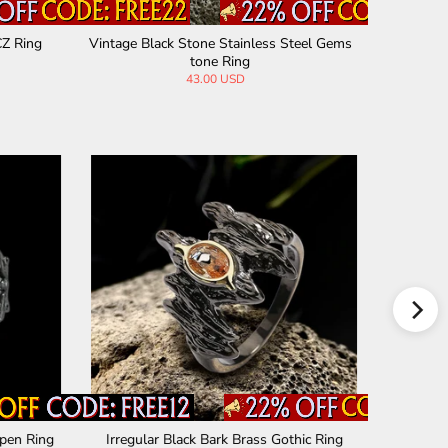
CZ Ring
Vintage Black Stone Stainless Steel Gems
Lotus Z
tone Ring
43.00 USD
pen Ring
Irregular Black Bark Brass Gothic Ring
Ouroboros