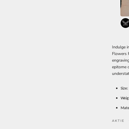
Indulge i
Flowers R
engraving
epitome o
understat
Size
Weig
Mater
AKTIE