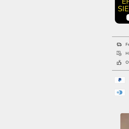
E
SI
Fr
Ha
Ov