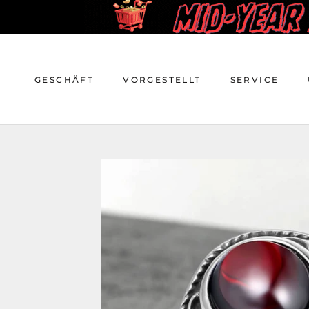
Zum
Inhalt
springen
GESCHÄFT
VORGESTELLT
SERVICE
GESCHÄFT
VORGESTELLT