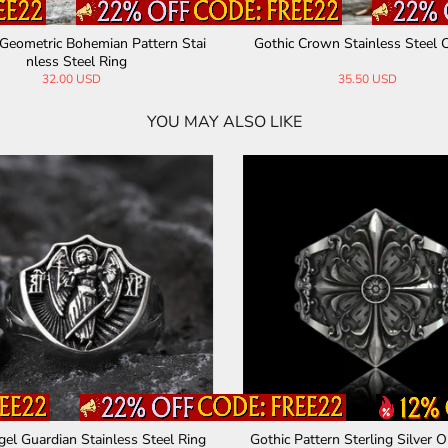
Geometric Bohemian Pattern Stai
Gothic Crown Stainless Steel 
nless Steel Ring
32.00 USD
35.50 USD
YOU MAY ALSO LIKE
el Guardian Stainless Steel Ring
Gothic Pattern Sterling Silver O