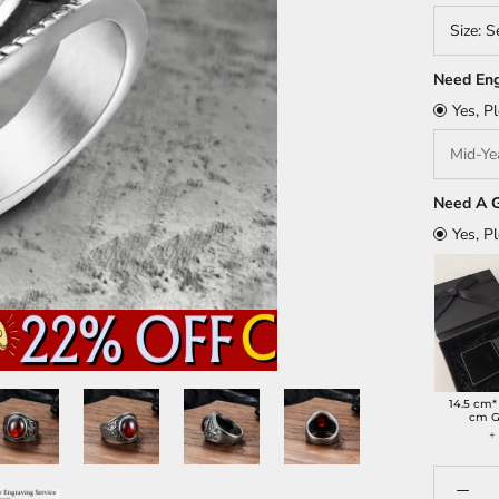
Size:
S
Need Eng
Yes, P
Need A G
Yes, P
14.5 cm*
cm G