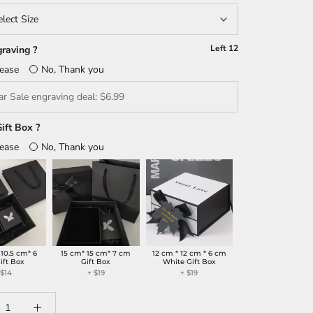
elect Size
Left
12
raving ?
lease
No, Thank you
ift Box ?
lease
No, Thank you
 10.5 cm* 6
15 cm* 15 cm* 7 cm
12 cm * 12 cm * 6 cm
ift Box
Gift Box
White Gift Box
+
$14
+
$19
+
$19