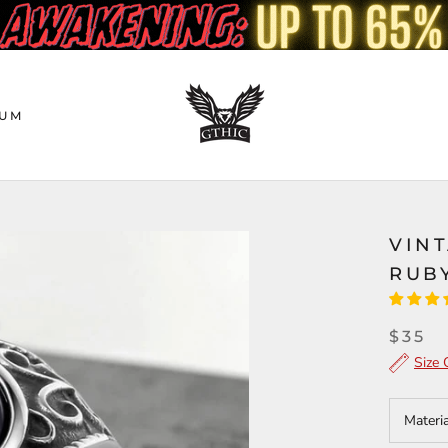
UM
VIN
RUBY
$35
Size 
Materi