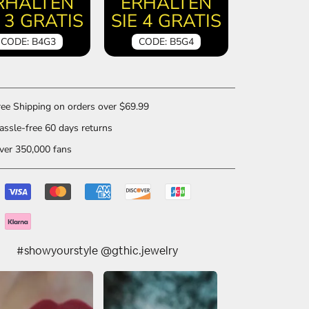
RHALTEN
ERHALTEN
E 3 GRATIS
SIE 4 GRATIS
CODE: B4G3
CODE: B5G4
ee Shipping on orders over $69.99
ssle-free 60 days returns
er 350,000 fans
#showyourstyle @gthic.jewelry