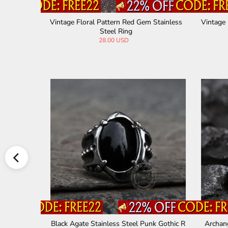
mstone Rin
Vintage Floral Pattern Red Gem Stainless
Vintage 
Steel Ring
28.00 USD
el Viking R
Black Agate Stainless Steel Punk Gothic R
Archang