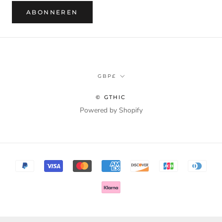
ABONNEREN
Munteenheid
GBP£
© GTHIC
Powered by Shopify