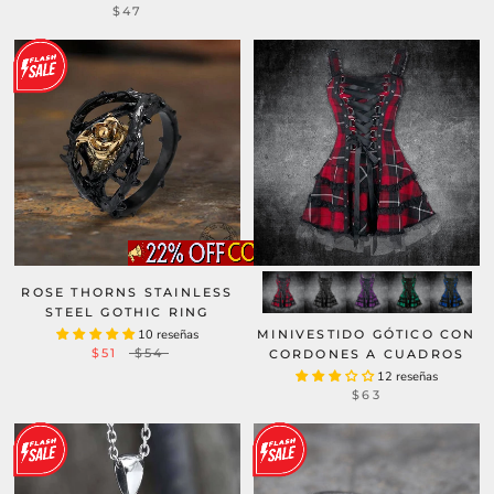
$47
ROSE THORNS STAINLESS
STEEL GOTHIC RING
10 reseñas
MINIVESTIDO GÓTICO CON
$51
$54
CORDONES A CUADROS
12 reseñas
$63