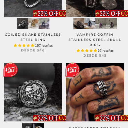
COILED SNAKE STAINLESS
VAMPIRE COFFIN
STEEL RING
STAINLESS STEEL SKULL
RING
157 reseñas
DESDE
$46
97 reseñas
DESDE
$45