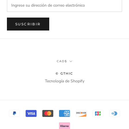
SUSCRIBIR
Divisa
CAD$
© GTHIC
Tecnología de Shopify