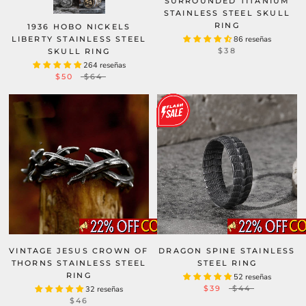
SURROUNDED TITANIUM
STAINLESS STEEL SKULL
RING
1936 HOBO NICKELS
LIBERTY STAINLESS STEEL
86 reseñas
$38
SKULL RING
264 reseñas
$50
$64
VINTAGE JESUS CROWN OF
DRAGON SPINE STAINLESS
THORNS STAINLESS STEEL
STEEL RING
RING
52 reseñas
$39
$44
32 reseñas
$46