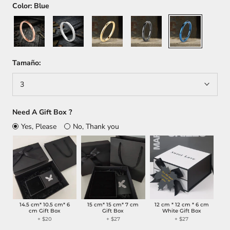
Color:
Blue
Rose
Silver
Gold
Black
Blue
Gold
Tamaño:
3
Need A Gift Box ?
Yes, Please
No, Thank you
14.5 cm* 10.5 cm* 6
15 cm* 15 cm* 7 cm
12 cm * 12 cm * 6 cm
cm Gift Box
Gift Box
White Gift Box
+ $20
+ $27
+ $27