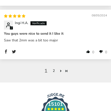
08/05/2024
Ingi H.A.
You guys were nice to send it I like it
Saw that 2mm was a bit too major
0
0
1
2
15101