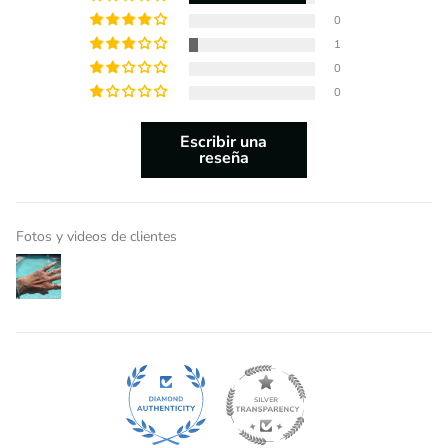
0
1
0
0
Escribir una
reseña
Fotos y videos de clientes