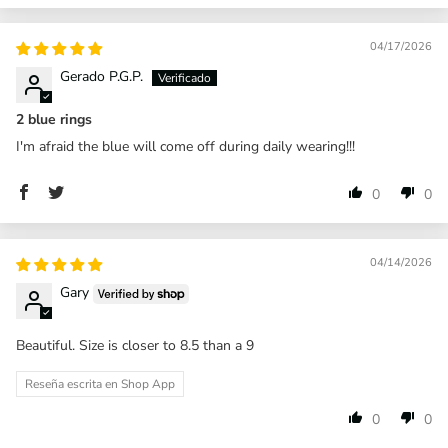
04/17/2026
Gerado P.G.P.
2 blue rings
I'm afraid the blue will come off during daily wearing!!!
0
0
04/14/2026
Gary
Beautiful. Size is closer to 8.5 than a 9
Reseña escrita en Shop App
0
0