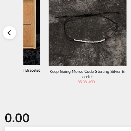
Bad Ass Morse Code Sterling Silver Bracel
Friend M
 Silver Br
et
85.08 USD