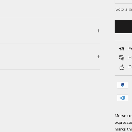
¡Solo 1 p
Fr
Ha
Ov
Morse cod
expresses
marks thr