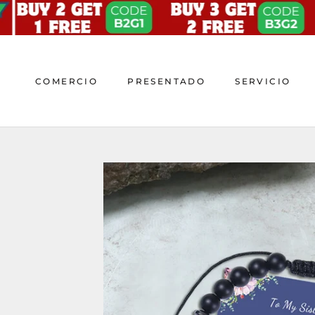
saltar
al
contenido
COMERCIO
PRESENTADO
SERVICIO
COMERCIO
PRESENTADO