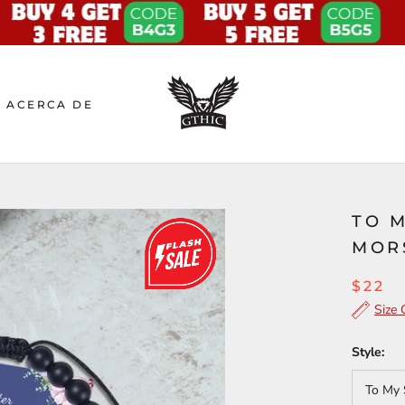
ACERCA DE
TO M
MOR
$22
Size 
Style:
To My 