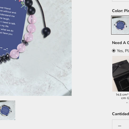
Color:
Pi
Pink
-
Pink
Crystal
Need A G
Yes, P
14.5 cm*
cm G
+
Cantidad