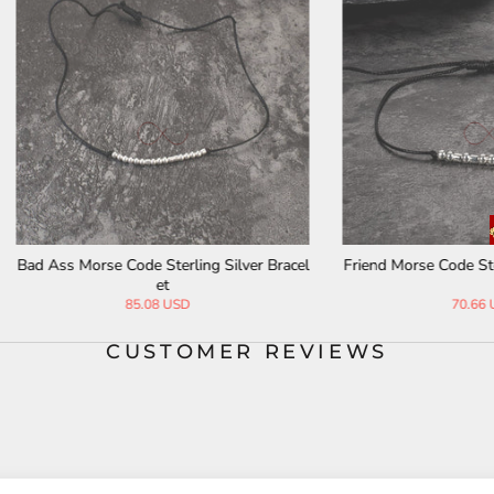
orse Code Sterling Silver Bracelet
Customized Morse Code Sterling 
acelet
70.66 USD
93.74 USD
CUSTOMER REVIEWS