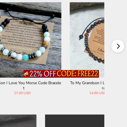
e Bracele
To My Grandson I Love You Morse Code B
I Lo
racelet
14.90 USD
27.00 USD