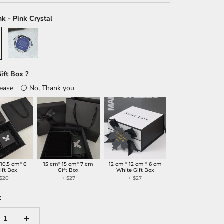
nk - Pink Crystal
Multicolor
-
Hematite
ift Box ?
lease
No, Thank you
 10.5 cm* 6
15 cm* 15 cm* 7 cm
12 cm * 12 cm * 6 cm
ift Box
Gift Box
White Gift Box
 $20
+ $27
+ $27
: