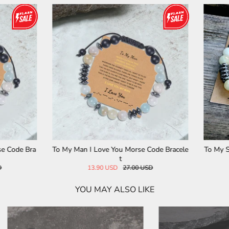
n I Love You Morse Code Bracele
To My Son I Love You Morse Cod
t
t
13.90 USD
27.00 USD
27.00 USD
YOU MAY ALSO LIKE