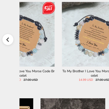
se Code Br
To My Brother I Love You Morse Code Bra
To My Ma
celet
14.99 USD
27.00 USD