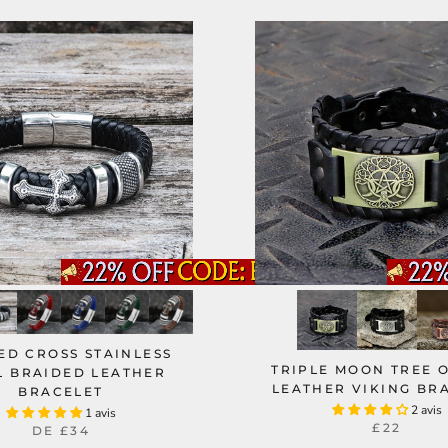
ED CROSS STAINLESS
TRIPLE MOON TREE O
L BRAIDED LEATHER
LEATHER VIKING BR
BRACELET
2 avis
1 avis
£22
DE
£34