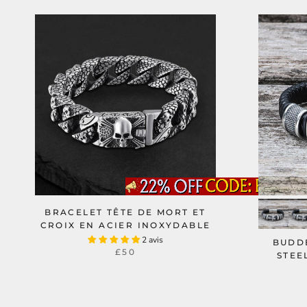
BRACELET TÊTE DE MORT ET
CROIX EN ACIER INOXYDABLE
2 avis
BUDD
£50
STEE