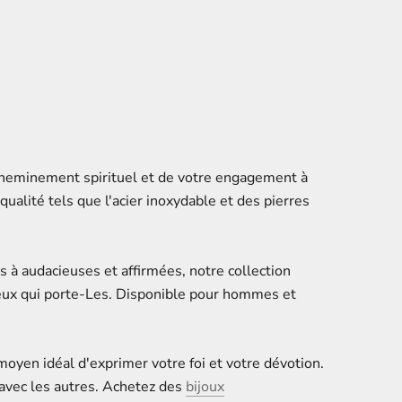
N WWJD
PUNK JESUS SUFFERING
RACELET
LEATHER WOVEN STAINLESS
STEEL BRACELET
£26
 cheminement spirituel et de votre engagement à
alité tels que l'acier inoxydable et des pierres
 à audacieuses et affirmées, notre collection
 ceux qui porte-Les. Disponible pour hommes et
.
oyen idéal d'exprimer votre foi et votre dévotion.
 avec les autres. Achetez des
bijoux