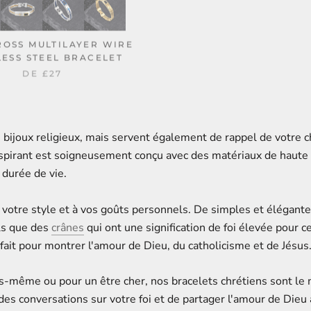
ROSS MULTILAYER WIRE
SIMPLE HAND-WOVE
LESS STEEL BRACELET
LETTER WAX WIRE B
DE
£27
£8
£14
 bijoux religieux, mais servent également de rappel de votre
pirant est soigneusement conçu avec des matériaux de haute qu
 durée de vie.
otre style et à vos goûts personnels. De simples et élégantes
ls que des
crânes
qui ont une signification de foi élevée pour
fait pour montrer l'amour de Dieu, du catholicisme et de Jésus
-même ou pour un être cher, nos bracelets chrétiens sont le m
es conversations sur votre foi et de partager l'amour de Dieu