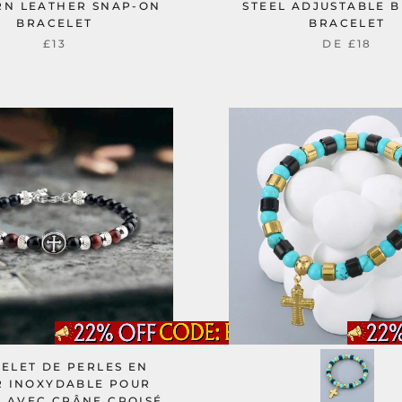
RN LEATHER SNAP-ON
STEEL ADJUSTABLE 
BRACELET
BRACELET
£13
DE
£18
ELET DE PERLES EN
R INOXYDABLE POUR
 AVEC CRÂNE CROISÉ