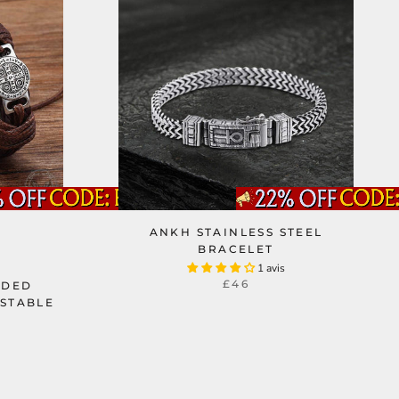
ANKH STAINLESS STEEL
BRACELET
1 avis
£46
IDED
USTABLE