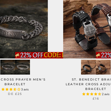
 CROSS PRAYER MEN'S
ST. BENEDICT BRA
BRACELET
LEATHER CROSS ADJ
BRACELET
3 avis
DE
£25
2 avis
£16