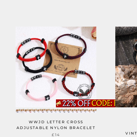
WWJD LETTER CROSS
ADJUSTABLE NYLON BRACELET
VIN
£14