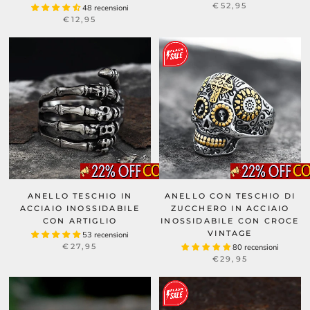
€52,95
48 recensioni
€12,95
ANELLO TESCHIO IN
ANELLO CON TESCHIO DI
ACCIAIO INOSSIDABILE
ZUCCHERO IN ACCIAIO
CON ARTIGLIO
INOSSIDABILE CON CROCE
VINTAGE
53 recensioni
€27,95
80 recensioni
€29,95