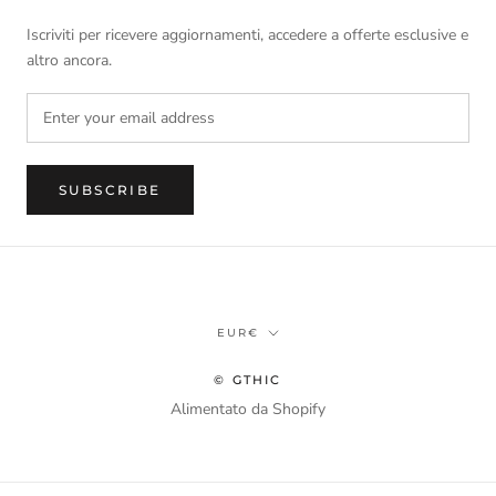
Iscriviti per ricevere aggiornamenti, accedere a offerte esclusive e
altro ancora.
SUBSCRIBE
Currency
EUR€
© GTHIC
Alimentato da Shopify