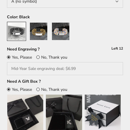
A (no symbol)
Color:
Black
Black
Brown
Multicolour
Left
12
Need Engraving ?
Yes, Please
No, Thank you
Need A Gift Box ?
Yes, Please
No, Thank you