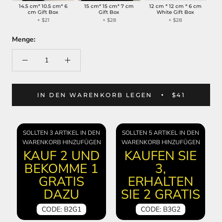
14.5 cm* 10.5 cm* 6
15 cm* 15 cm* 7 cm
12 cm * 12 cm * 6 cm
cm Gift Box
Gift Box
White Gift Box
+ $21
+ $28
+ $28
Menge:
IN DEN WARENKORB LEGEN
$41
SOLLTEN 3 ARTIKEL IN DEN
SOLLTEN 5 ARTIKEL IN DEN
WARENKORB HINZUFÜGEN
WARENKORB HINZUFÜGEN
KAUF 2 UND
KAUFEN SIE
BEKOMME 1
3,
GRATIS
ERHALTEN
DAZU
SIE 2 GRATIS
CODE: B2G1
CODE: B3G2