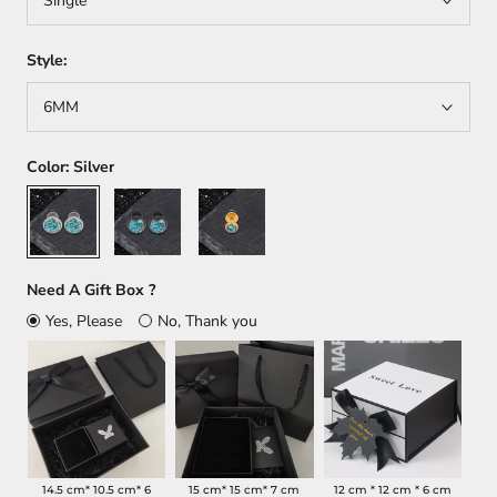
Single
Style:
6MM
Color:
Silver
Silver
Black
Gold
Need A Gift Box ?
Yes, Please
No, Thank you
14.5 cm* 10.5 cm* 6
15 cm* 15 cm* 7 cm
12 cm * 12 cm * 6 cm