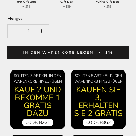
cm Gift Box
Gift Box
White Gift Box
+
$14
+
$19
+
$19
Menge:
IN DEN WARENKORB LEGEN
$16
SOLLTEN 3 ARTIKEL IN DEN
SOLLTEN 5 ARTIKEL IN DEN
WARENKORB HINZUFÜGEN
WARENKORB HINZUFÜGEN
KAUF 2 UND
KAUFEN SIE
BEKOMME 1
3,
GRATIS
ERHALTEN
DAZU
SIE 2 GRATIS
CODE: B2G1
CODE: B3G2