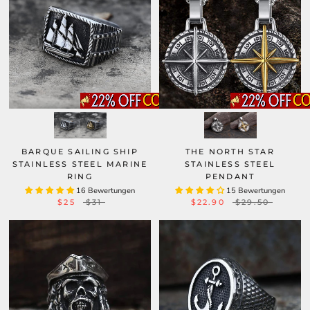
BARQUE SAILING SHIP
THE NORTH STAR
STAINLESS STEEL MARINE
STAINLESS STEEL
RING
PENDANT
16 Bewertungen
15 Bewertungen
$25
$31
$22.90
$29.50