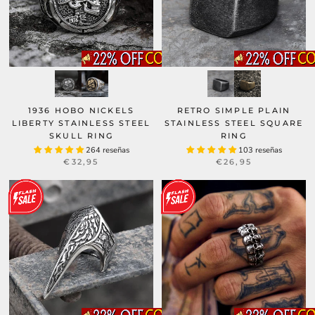
1936 HOBO NICKELS
RETRO SIMPLE PLAIN
LIBERTY STAINLESS STEEL
STAINLESS STEEL SQUARE
SKULL RING
RING
264 reseñas
103 reseñas
€32,95
€26,95