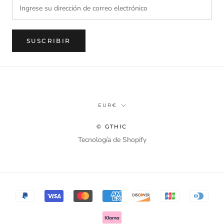
SUSCRIBIR
Divisa
EUR€
© GTHIC
Tecnología de Shopify