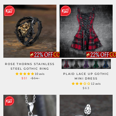
ROSE THORNS STAINLESS
STEEL GOTHIC RING
10 avis
PLAID LACE UP GOTHIC
$51
$54
MINI DRESS
12 avis
$63