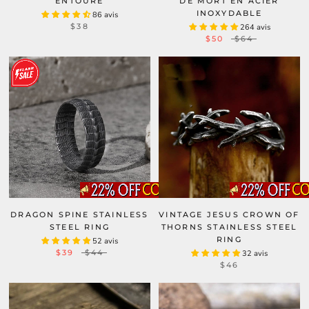
ENTOURÉ
DE MORT EN ACIER
INOXYDABLE
86 avis
$38
264 avis
$50
$64
DRAGON SPINE STAINLESS
VINTAGE JESUS CROWN OF
STEEL RING
THORNS STAINLESS STEEL
RING
52 avis
$39
$44
32 avis
$46