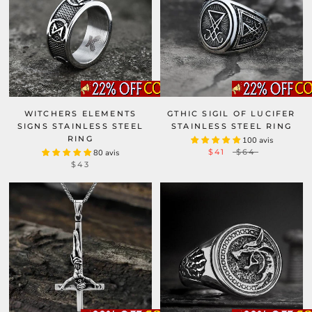
WITCHERS ELEMENTS
GTHIC SIGIL OF LUCIFER
SIGNS STAINLESS STEEL
STAINLESS STEEL RING
RING
100 avis
$41
$64
80 avis
$43