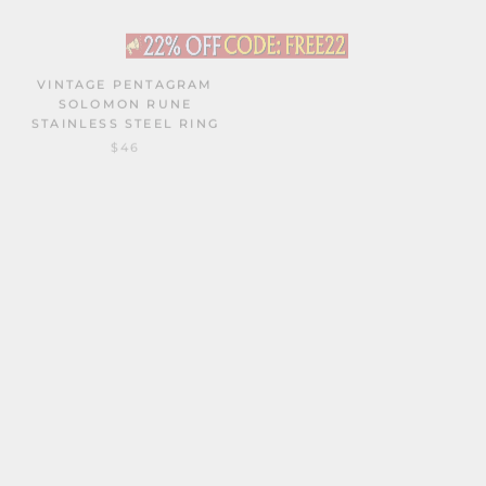
VINTAGE PENTAGRAM
LUCIFER NEPHILIM SEAL
SOLOMON RUNE
STAINLESS STEEL RING
STAINLESS STEEL RING
14 avis
$43
$64
$46
HORUS AND ANUBIS
THE FOOL TAROT CARD
STAINLESS STEEL
STERLING SILVER RING
EGYPTIAN RING
1 avis
DE
$290
3 avis
$36
$46