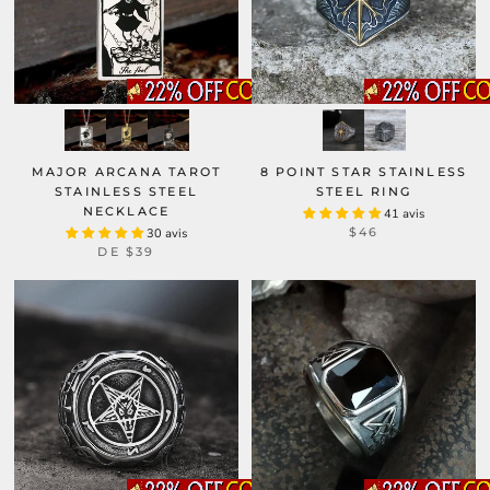
MAJOR ARCANA TAROT
8 POINT STAR STAINLESS
STAINLESS STEEL
STEEL RING
NECKLACE
41 avis
$46
30 avis
DE
$39