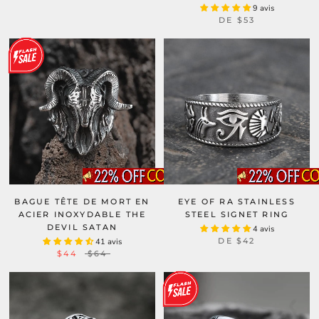
9 avis
DE
$53
EYE OF RA STAINLESS
BAGUE TÊTE DE MORT EN
STEEL SIGNET RING
ACIER INOXYDABLE THE
DEVIL SATAN
4 avis
DE
$42
41 avis
$44
$64