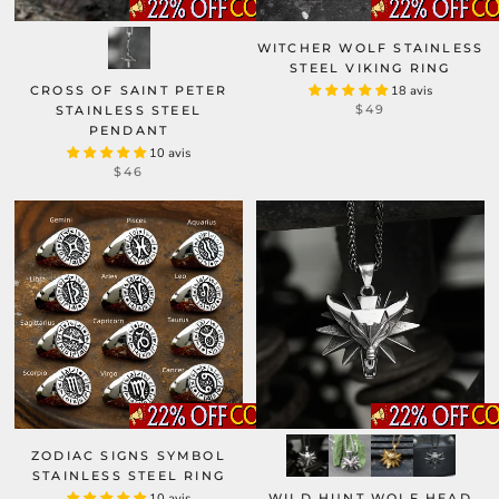
WITCHER WOLF STAINLESS
STEEL VIKING RING
CROSS OF SAINT PETER
18 avis
$49
STAINLESS STEEL
PENDANT
10 avis
$46
ZODIAC SIGNS SYMBOL
STAINLESS STEEL RING
10 avis
WILD HUNT WOLF HEAD