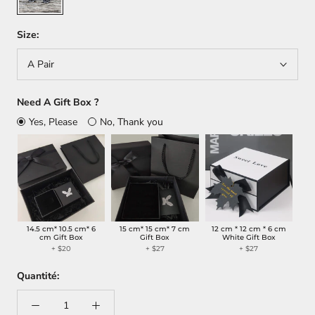
Size:
A Pair
Need A Gift Box ?
Yes, Please
No, Thank you
14.5 cm* 10.5 cm* 6
15 cm* 15 cm* 7 cm
12 cm * 12 cm * 6 cm
cm Gift Box
Gift Box
White Gift Box
+ $20
+ $27
+ $27
Quantité: