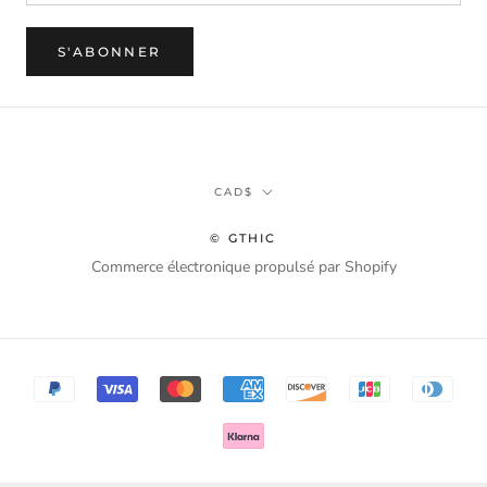
S'ABONNER
Monnaie
CAD$
© GTHIC
Commerce électronique propulsé par Shopify