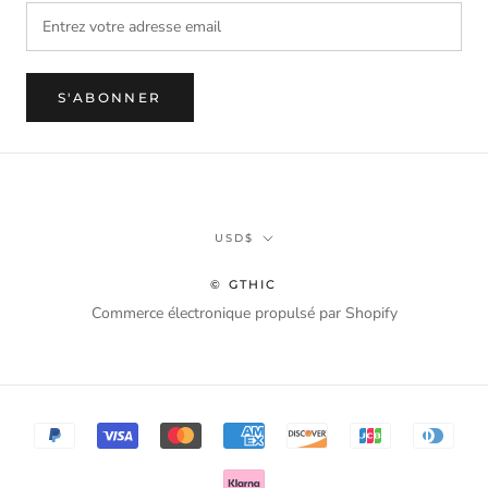
S'ABONNER
Monnaie
USD$
© GTHIC
Commerce électronique propulsé par Shopify