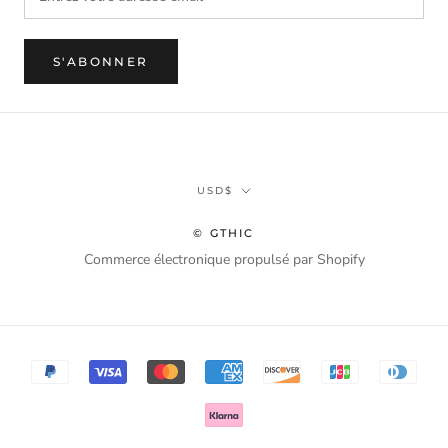
S'ABONNER
Monnaie
USD$
© GTHIC
Commerce électronique propulsé par Shopify