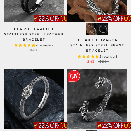
CLASSIC BRAIDED
STAINLESS STEEL LEATHER
BRACELET
DETAILED DRAGON
4 recensioni
STAINLESS STEEL BEAST
$63
BRACELET
3 recensioni
$43
$90