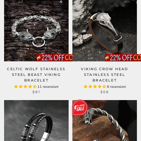
CELTIC WOLF STAINELSS
VIKING CROW HEAD
STEEL BEAST VIKING
STAINLESS STEEL
BRACELET
BRACELET
11 recensioni
6 recensioni
$81
$68