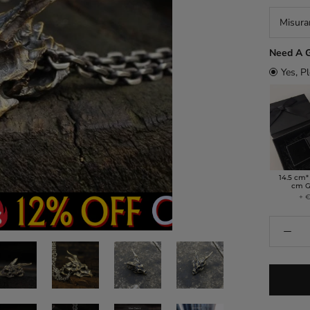
Misura
Need A G
Yes, P
14.5 cm*
cm G
+ €