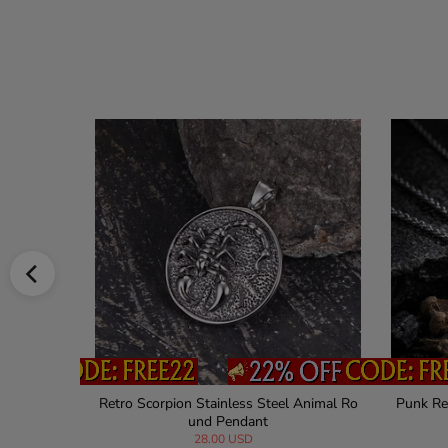
Pendant
Punk Snake Stainless Steel Choker Clavicl
Forest 
e Necklace
22.00 USD