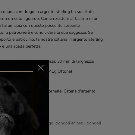
 collana con drago in argento sterling ha suscitato
 con un solo sguardo. Come resistere al fascino di un
 fai amicizia con questo possente serpente
o, ti patrocinerà e condividerà la sua saggezza. Se
pporto e patrocinio, la nostra collana in argento sterling
 è una scelta perfetta.
nsioni: circa 46 mm di altezza; 30 mm di larghezza
: circa 50 g (argento 925); 41g(Ottone)
riale: ottone/argento 925
na d'argento A: modello normale; Catena d'argento
on gemelli con teschio
hezza catena: 60 cm
ticoli simili su
ciondoli drago
,
ciondoli animali
,
ciondoli