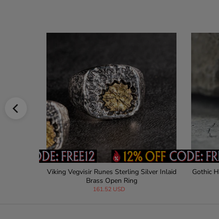
g Silver Ring
Demon Skull Sterling Silver Sword Weap
Ro
on Pendant
167.43 USD