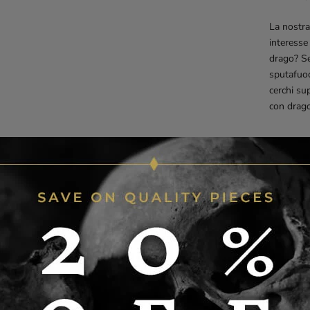
La nostra
interesse
drago? Se
sputafuoc
cerchi su
con drago
Dime
Peso
Mate
Cate
B: c
Lung
Sfoglia ar
teschio
.