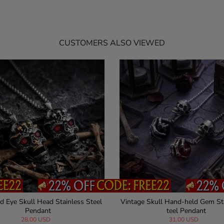
CUSTOMERS ALSO VIEWED
Fairy Sterling silver Copper Ring
Openable Coffin Stainless Steel 
dant
820.55 USD
34.00 USD