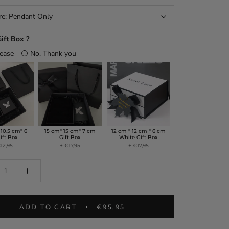
re:
Pendant Only
ift Box ?
lease
No, Thank you
 10.5 cm* 6
15 cm* 15 cm* 7 cm
12 cm * 12 cm * 6 cm
ift Box
Gift Box
White Gift Box
12,95
+ €17,95
+ €17,95
ADD TO CART
€95,95