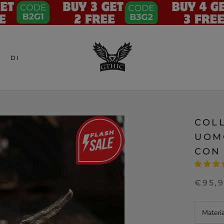
DI
COL
UOM
CON
€95,
Materi