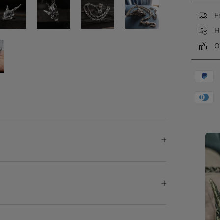
Fr
Ha
Ov