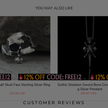
YOU MAY ALSO LIKE
ck Symbol Sterling Silver Skull Ring
Wild Wolf 316L Stainless Ste
g
161.52 USD
24.55 USD
29.00 
CUSTOMER REVIEWS