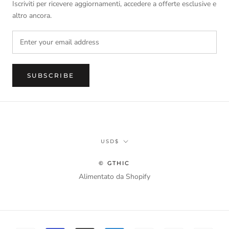
Iscriviti per ricevere aggiornamenti, accedere a offerte esclusive e
altro ancora.
SUBSCRIBE
Currency
USD$
© GTHIC
Alimentato da Shopify