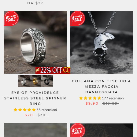
DA
$27
COLLANA CON TESCHIO A
MEZZA FACCIA
DANNEGGIATA
EYE OF PROVIDENCE
STAINLESS STEEL SPINNER
177 recensioni
$9.90
$19.99
RING
55 recensioni
$28
$30