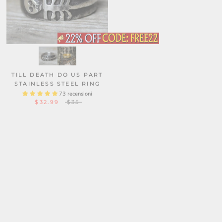
TREE OF LIFE RAVEN
STAINLESS STEEL VIKING
RING
TILL DEATH DO US PART
STAINLESS STEEL RING
34 recensioni
$24.90
$31
73 recensioni
$32.99
$35