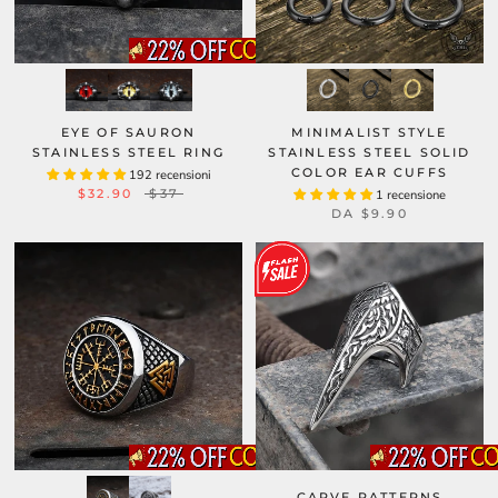
EYE OF SAURON
MINIMALIST STYLE
STAINLESS STEEL RING
STAINLESS STEEL SOLID
COLOR EAR CUFFS
192 recensioni
$32.90
$37
1 recensione
DA
$9.90
CARVE PATTERNS