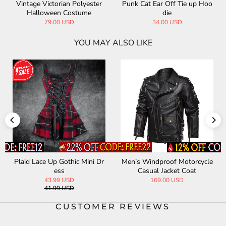
Vintage Victorian Polyester
Punk Cat Ear Off Tie up Hoo
Halloween Costume
die
79.00 USD
34.00 USD
YOU MAY ALSO LIKE
Plaid Lace Up Gothic Mini Dr
Men’s Windproof Motorcycle
ess
Casual Jacket Coat
43.99 USD
169.00 USD
41.99 USD
CUSTOMER REVIEWS