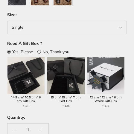
Size:
Single
Need A Gift Box ?
Yes, Please
No, Thank you
14.5 cm* 10.5 cm* 6
15 cm* 15 cm* 7 cm
12 cm * 12 cm * 6 cm
cm Gift Box
Gift Box
White Gift Box
+ £11
+ £15
+ £15
Quantity: