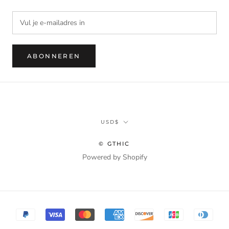
ABONNEREN
Munteenheid
USD$
© GTHIC
Powered by Shopify