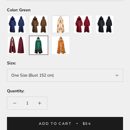
Color:
Green
Blue
Coffee
White
Red
Black
Wine
Green
Yellow
Red
Size:
One Size (Bust 152 cm)
Quantity:
ADD TO CART
$54