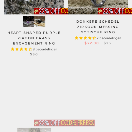
DONKERE SCHEDEL
ZIRKOON MESSING
GOTISCHE RING
HEART-SHAPED PURPLE
ZIRCON BRASS
7 beoordelingen
$22.90
$25
ENGAGEMENT RING
3 beoordelingen
$30
VINTAGE HEART STAINLESS