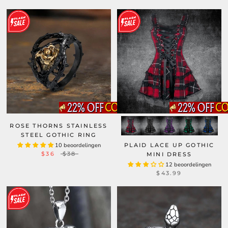
ROSE THORNS STAINLESS
STEEL GOTHIC RING
10 beoordelingen
PLAID LACE UP GOTHIC
$36
$38
MINI DRESS
12 beoordelingen
$43.99