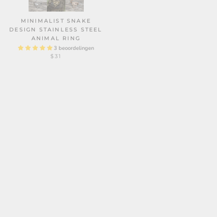
STEEL RING
MINIMALIST SNAKE
7 beoordelingen
$32
DESIGN STAINLESS STEEL
ANIMAL RING
3 beoordelingen
$31
VINTAGE ROSE STAINLESS
DEMON ALLOY
STEEL GOTHIC RING
ADJUSTABLE NAIL RING
2 beoordelingen
1 beoordeling
$31
$41
$50