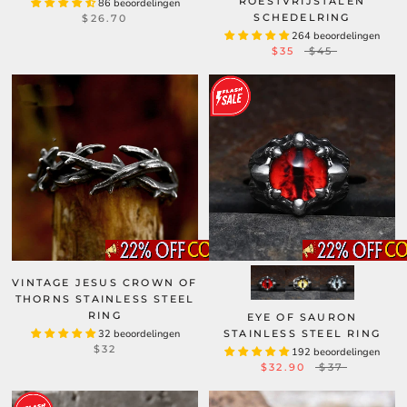
ROESTVRIJSTALEN
86 beoordelingen
SCHEDELRING
$26.70
264 beoordelingen
$35
$45
VINTAGE JESUS CROWN OF
THORNS STAINLESS STEEL
RING
EYE OF SAURON
32 beoordelingen
STAINLESS STEEL RING
$32
192 beoordelingen
$32.90
$37