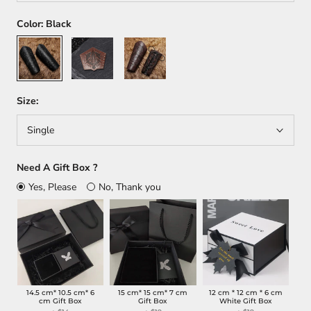
Color:
Black
Black
Brown
Coffee
Size:
Single
Need A Gift Box ?
Yes, Please
No, Thank you
14.5 cm* 10.5 cm* 6
15 cm* 15 cm* 7 cm
12 cm * 12 cm * 6 cm
cm Gift Box
Gift Box
White Gift Box