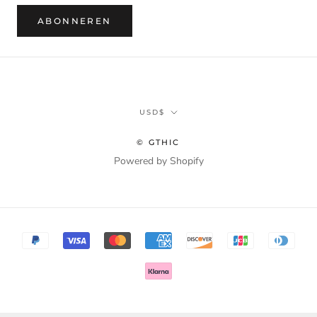
ABONNEREN
Munteenheid
USD$
© GTHIC
Powered by Shopify