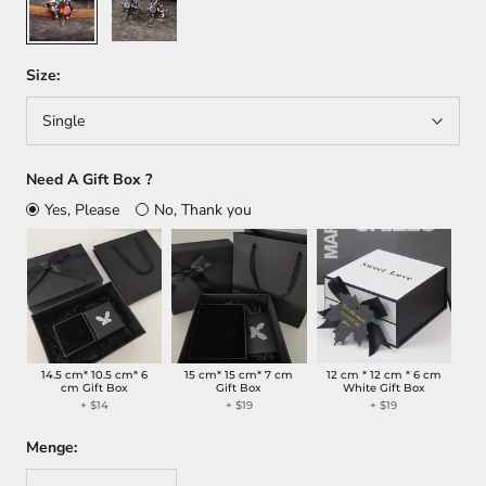
Size:
Single
Need A Gift Box ?
Yes, Please
No, Thank you
14.5 cm* 10.5 cm* 6
15 cm* 15 cm* 7 cm
12 cm * 12 cm * 6 cm
cm Gift Box
Gift Box
White Gift Box
+
$14
+
$19
+
$19
Menge: