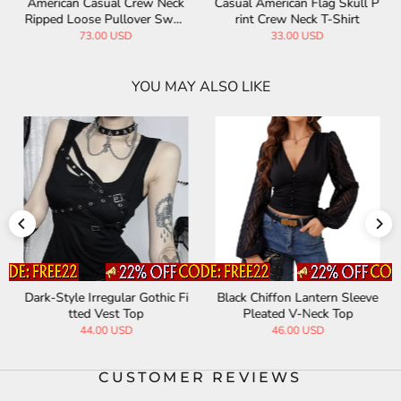
American Casual Crew Neck
Casual American Flag Skull P
Ripped Loose Pullover Swea
rint Crew Neck T-Shirt
ter
73.00 USD
33.00 USD
YOU MAY ALSO LIKE
Dark-Style Irregular Gothic Fi
Black Chiffon Lantern Sleeve
tted Vest Top
Pleated V-Neck Top
44.00 USD
46.00 USD
CUSTOMER REVIEWS