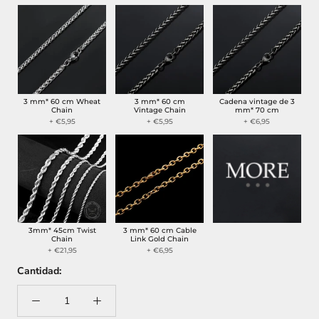
3 mm* 60 cm Wheat
3 mm* 60 cm
Cadena vintage de 3
Chain
Vintage Chain
mm* 70 cm
+ €5,95
+ €5,95
+ €6,95
3mm* 45cm Twist
3 mm* 60 cm Cable
Chain
Link Gold Chain
+ €21,95
+ €6,95
Cantidad: