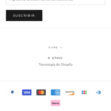
SUSCRIBIR
Divisa
EUR€
© GTHIC
Tecnología de Shopify