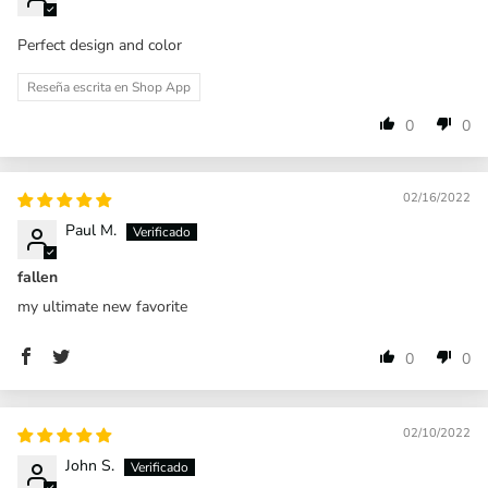
Perfect design and color
Reseña escrita en Shop App
0
0
02/16/2022
Paul M.
fallen
my ultimate new favorite
0
0
02/10/2022
John S.