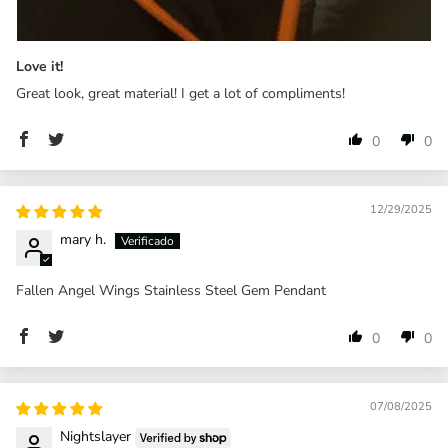
Love it!
Great look, great material! I get a lot of compliments!
0
0
12/29/2025
mary h.
Fallen Angel Wings Stainless Steel Gem Pendant
0
0
07/08/2025
Nightslayer