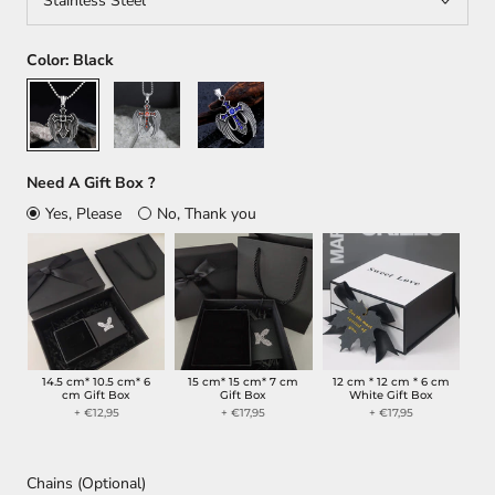
Stainless Steel
Color:
Black
Black
Orange
Blue
Need A Gift Box ?
Yes, Please
No, Thank you
14.5 cm* 10.5 cm* 6
15 cm* 15 cm* 7 cm
12 cm * 12 cm * 6 cm
cm Gift Box
Gift Box
White Gift Box
+ €12,95
+ €17,95
+ €17,95
Chains (Optional)