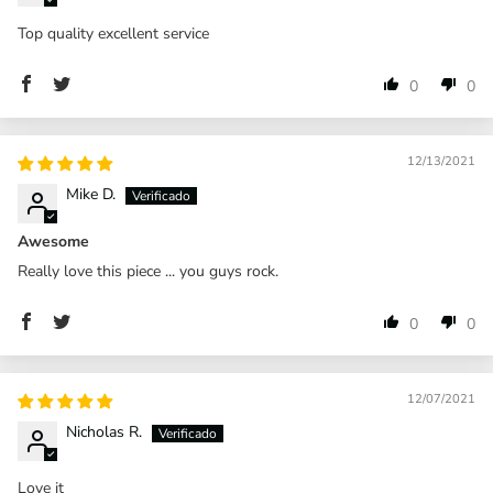
Top quality excellent service
0
0
12/13/2021
Mike D.
Awesome
Really love this piece ... you guys rock.
0
0
12/07/2021
Nicholas R.
Love it