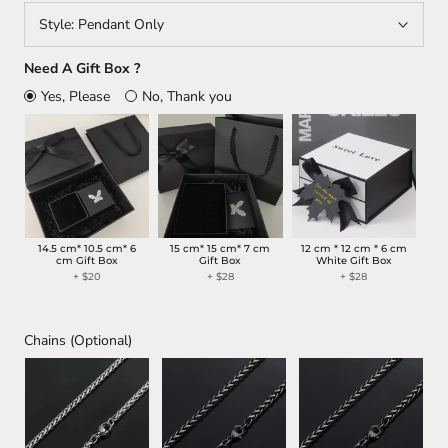
Style:
Pendant Only
Need A Gift Box ?
Yes, Please
No, Thank you
14.5 cm* 10.5 cm* 6
15 cm* 15 cm* 7 cm
12 cm * 12 cm * 6 cm
cm Gift Box
Gift Box
White Gift Box
+ $20
+ $28
+ $28
Chains (Optional)