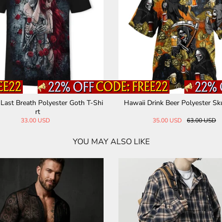
kull And Roses Polyester Hawaiian Shirt
Rock Guitar Skull Polyest
t
43.00 USD
45.00 USD
YOU MAY ALSO LIKE