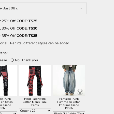
S-Bust 98 cm
t 25% Off
CODE:
TS25
t 30% Off
CODE:
TS30
t 35% Off
CODE:
TS35
or all T-shirts, different styles can be added.
ant?
lease
No, Thank you
lon Punk
Plaid Patchwork
Pantalon Punk
en Coton
Cotton Men's Punk
Homme en Coton
mé Crâne
Pants
Imprimé Crâne
atch
Patch