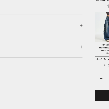
+ 
Panta
Homme 
Impri
P
+ 