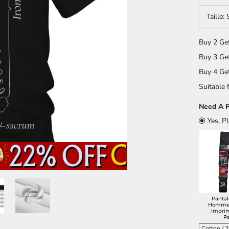
Taille:
Buy 2 Ge
Buy 3 Ge
Buy 4 Ge
Suitable f
Need A P
Yes, P
Panta
Homme 
Impri
P