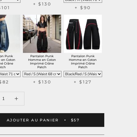
+ $130
$101
+ $90
lon Punk
Pantalon Punk
Pantalon Punk
en Coton
Homme en Coton
Homme en Coton
mé Crâne
Imprimé Crâne
Imprimé Crâne
atch
Patch
Patch
$82
+ $130
+ $127
AJOUTER AU PANIER
$57