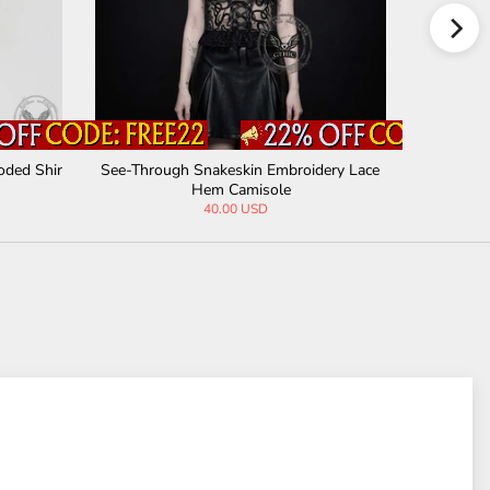
l Boned Waist Correcti
Medieval Victorian Ruffle V-Neck Corset B
 Corset
louse
00 USD
53.00 USD