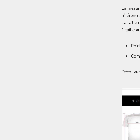
La mesure
référence
La taille
1 taille 
Poid
Comp
Découvr