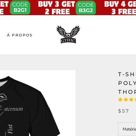
À PROPOS
T-S
POL
THO
$57
Matéri