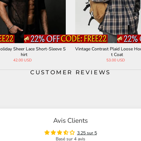
Sexy Floral Print Bandeau Tube Corset
Black Mesh 26 Stee
on
15.90 USD
32.00 USD
54.
CUSTOMER REVIEWS
Avis Clients
3.25 sur 5
Basé sur 4 avis