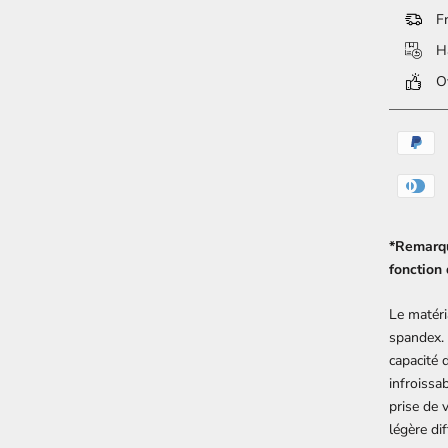
Fr
Ha
Ov
*Remarque
fonction 
Le matéri
spandex. 
capacité 
infroissa
prise de 
légère di