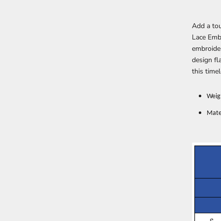
Add a tou
Lace Embr
embroider
design fl
this time
Weig
Mater