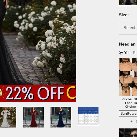
Size:
Select 
Need an 
Yes, P
Gothic B
Lace Ta
Choker
+ 