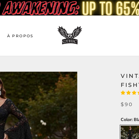
À PROPOS
VIN
FISH
$90
Color:
Bl
Black