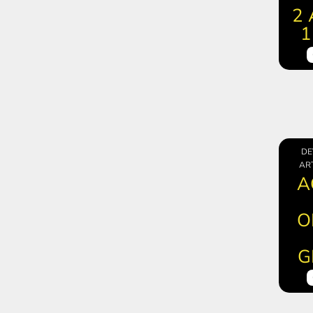
2
1
DE
ART
A
O
G