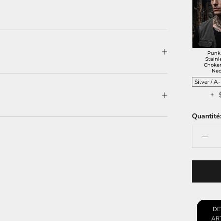
Punk
Stainl
Choker
Nec
+ 
Quantité
DE
ART