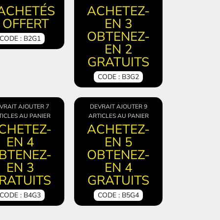
 ACHETÉS
ACHETEZ-
 OFFERT
EN 3
OBTENEZ-
CODE : B2G1
EN 2
GRATUITS
CODE : B3G2
VRAIT AJOUTER 7
DEVRAIT AJOUTER 9
ICLES AU PANIER
ARTICLES AU PANIER
CHETEZ-
ACHETEZ-
EN 4
EN 5
BTENEZ-
OBTENEZ-
EN 3
EN 4
RATUITS
GRATUITS
CODE : B4G3
CODE : B5G4