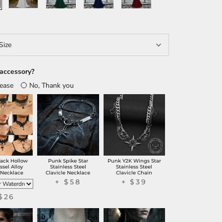
Size
accessory?
lease
No, Thank you
lack Hollow
Punk Spike Star
Punk Y2K Wings Star
ssel Alloy
Stainless Steel
Stainless Steel
 Necklace
Clavicle Necklace
Clavicle Chain
+ $58
+ $39
$26