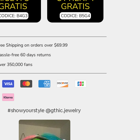
GRATIS
GRATIS
CODICE: B4G3
CODICE: B5G4
ee Shipping on orders over $69.99
ssle-free 60 days returns
er 350,000 fans
#showyourstyle @gthic.jewelry