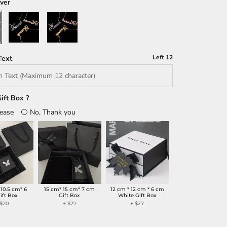
lver
Gold
Rose
Gold
Left
12
Text
ift Box ?
lease
No, Thank you
 10.5 cm* 6
15 cm* 15 cm* 7 cm
12 cm * 12 cm * 6 cm
ift Box
Gift Box
White Gift Box
 $20
+ $27
+ $27