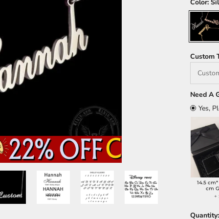
Color:
Si
Silver
Custom 
Need A G
Yes, P
14.5 cm*
cm G
+
Quantity: