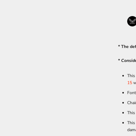
* The de
*
Conside
This
15
w
Font
Chai
This
This
dam