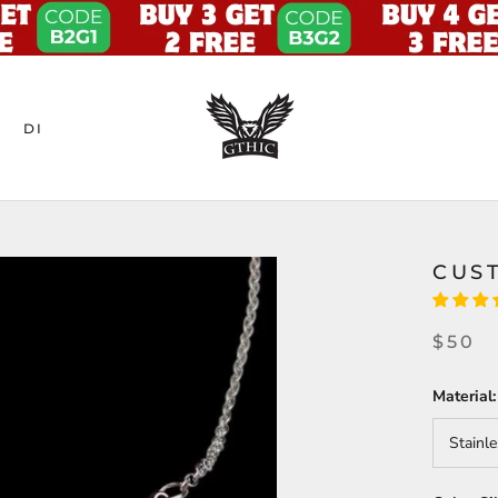
DI
CUS
$50
Material:
Stainle