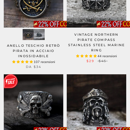
VINTAGE NORTHERN
PIRATE COMPASS
STAINLESS STEEL MARINE
ANELLO TESCHIO RETRÒ
RING
PIRATA IN ACCIAIO
INOSSIDABILE
44 recensioni
$29
$45
107 recensioni
DA
$34