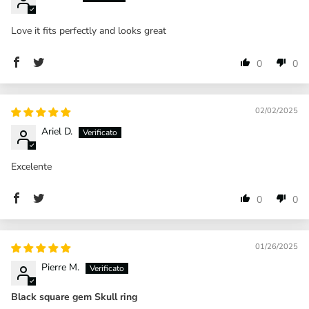
Love it fits perfectly and looks great
0
0
02/02/2025
Ariel D.
Excelente
0
0
01/26/2025
Pierre M.
Black square gem Skull ring