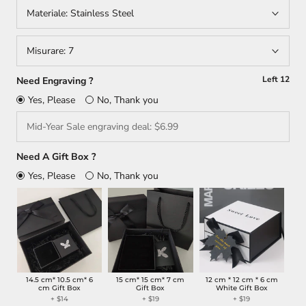
Materiale:
Stainless Steel
Misurare:
7
Left
12
Need Engraving ?
Yes, Please
No, Thank you
Need A Gift Box ?
Yes, Please
No, Thank you
14.5 cm* 10.5 cm* 6
15 cm* 15 cm* 7 cm
12 cm * 12 cm * 6 cm
cm Gift Box
Gift Box
White Gift Box
+
$14
+
$19
+
$19