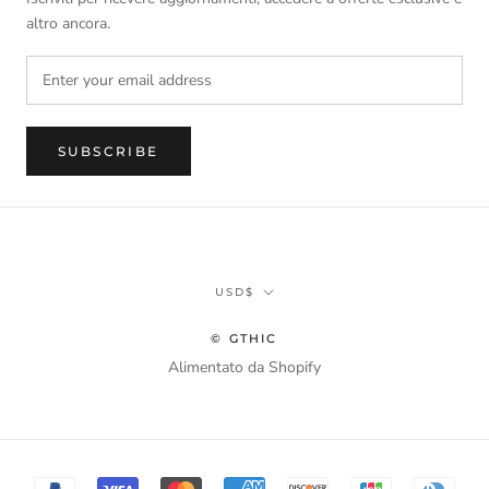
altro ancora.
SUBSCRIBE
Currency
USD$
© GTHIC
Alimentato da Shopify