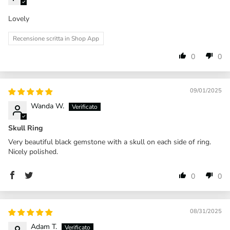
Lovely
Recensione scritta in Shop App
0
0
09/01/2025
Wanda W.
Skull Ring
Very beautiful black gemstone with a skull on each side of ring.
Nicely polished.
0
0
08/31/2025
Adam T.