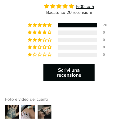
5.00 su 5
Basato su 20 recensioni
20
0
0
0
0
Scrivi una
recensione
Foto e video dei clienti