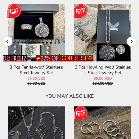
f Stainless
3 Pcs Howling Wolf Stainles
3 Pcs Norse Wolf H
ry Set
s Steel Jewelry Set
less Steel Jewel
USD
99.00 USD
62.00 USD
USD
134.00 USD
94.00 USD
YOU MAY ALSO LIKE