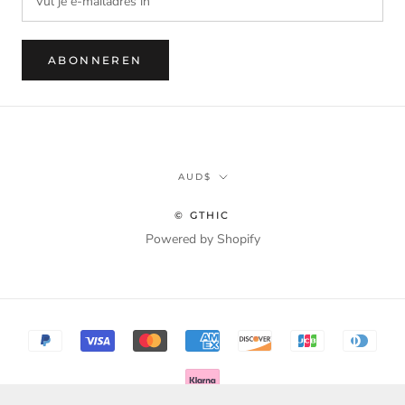
ABONNEREN
Munteenheid
AUD$
© GTHIC
Powered by Shopify