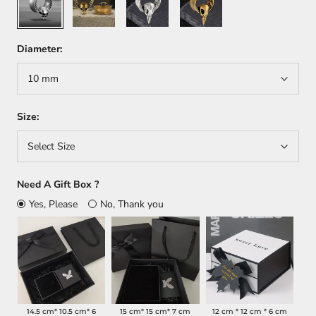
Silver
Gold
Silver
Gold
Diameter:
10 mm
Size:
Select Size
Need A Gift Box ?
Yes, Please
No, Thank you
14.5 cm* 10.5 cm* 6
15 cm* 15 cm* 7 cm
12 cm * 12 cm * 6 cm