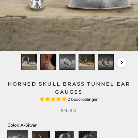
HORNED SKULL BRASS TUNNEL EAR
GAUGES
2 beoordelingen
$9.90
Color:
A-Silver
A-
A-
B-
B-