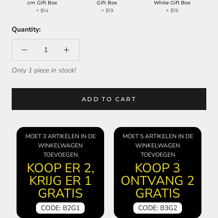
cm Gift Box
Gift Box
White Gift Box
+
$14
+
$19
+
$19
Quantity:
Only 1 piece in stock!
ADD TO CART
MOET 3 ARTIKELEN IN DE
MOET 5 ARTIKELEN IN DE
WINKELWAGEN
WINKELWAGEN
TOEVOEGEN
TOEVOEGEN
KOOP ER 2,
KOOP 3
KRIJG ER 1
ONTVANG 2
GRATIS
GRATIS
CODE: B2G1
CODE: B3G2