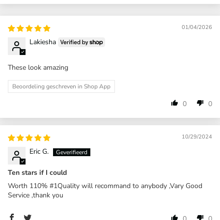
01/04/2026
Lakiesha
These look amazing
Beoordeling geschreven in Shop App
0
0
10/29/2024
Eric G.
Ten stars if I could
Worth 110% #1Quality will recommand to anybody ,Vary Good
Service ,thank you
0
0