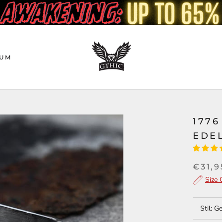
UM
177
EDE
€31,9
Size 
Stil:
Ge