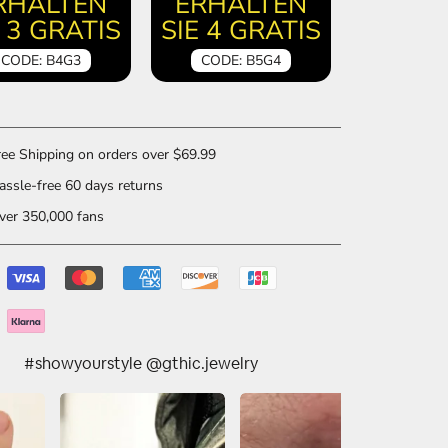
RHALTEN
ERHALTEN
E 3 GRATIS
SIE 4 GRATIS
CODE: B4G3
CODE: B5G4
ee Shipping on orders over $69.99
ssle-free 60 days returns
er 350,000 fans
#showyourstyle @gthic.jewelry