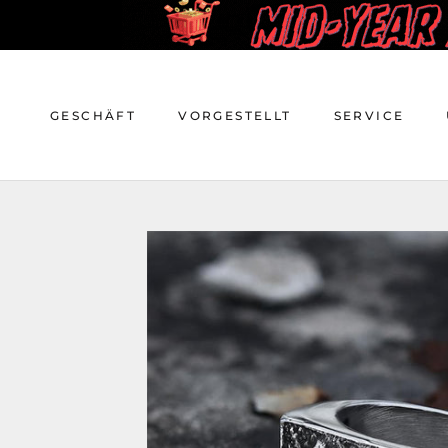
Zum
Inhalt
springen
GESCHÄFT
VORGESTELLT
SERVICE
GESCHÄFT
VORGESTELLT