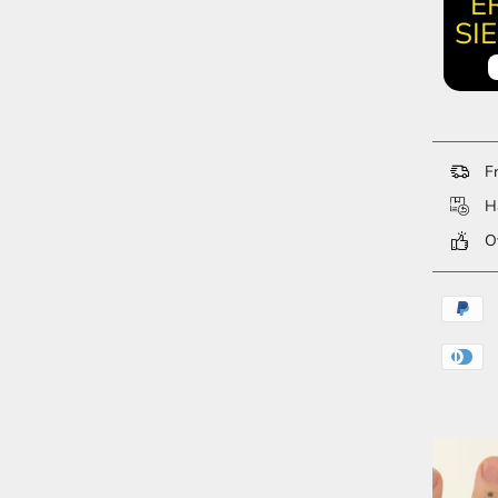
E
SI
Fr
Ha
Ov