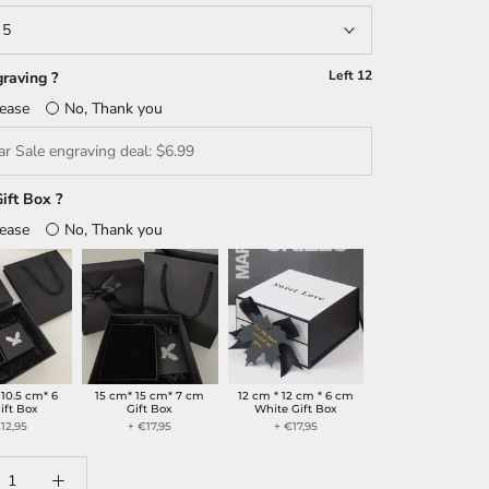
:
5
Left
12
raving ?
lease
No, Thank you
ift Box ?
lease
No, Thank you
 10.5 cm* 6
15 cm* 15 cm* 7 cm
12 cm * 12 cm * 6 cm
ift Box
Gift Box
White Gift Box
12,95
+ €17,95
+ €17,95