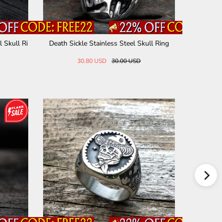
 Skull Ri
Death Sickle Stainless Steel Skull Ring
Cracked S
30.80 USD
30.00 USD