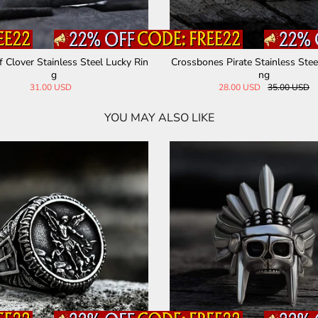
f Clover Stainless Steel Lucky Rin
Crossbones Pirate Stainless Steel
g
ng
31.00 USD
28.00 USD
35.00 USD
YOU MAY ALSO LIKE