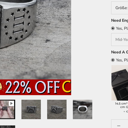
Größe
Need Eng
Yes, P
Need A G
Yes, P
14.5 cm*
cm G
+ €