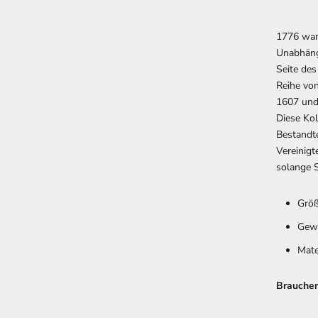
1776 war 
Unabhängi
Seite des
Reihe von
1607 und 
Diese Kol
Bestandte
Vereinigt
solange S
Größ
Gewi
Mate
Brauchen 