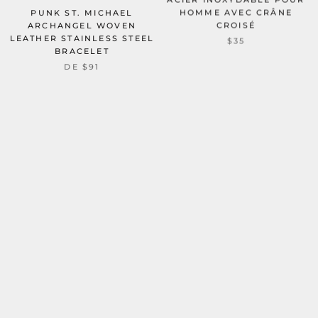
HOMME AVEC CRÂNE
PUNK ST. MICHAEL
CROISÉ
ARCHANGEL WOVEN
LEATHER STAINLESS STEEL
$35
BRACELET
DE
$91
BOHEMIAN COLORFUL
DOUBLE-ROW CHAIN
TURQUOISE STAINLESS
ANKH CROSS STAINLESS
STEEL CROSS BRACELET
STEEL BRACELET
$54
DE
$79