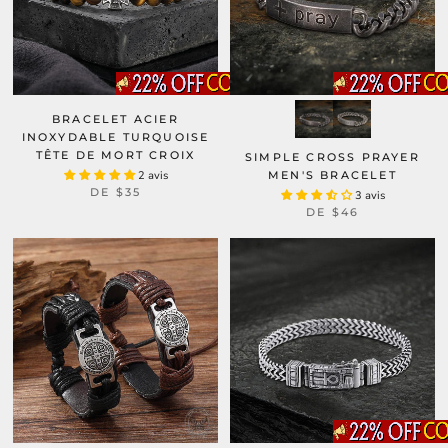
BRACELET ACIER
INOXYDABLE TURQUOISE
TÊTE DE MORT CROIX
SIMPLE CROSS PRAYER
2 avis
MEN'S BRACELET
DE
$35
3 avis
DE
$46