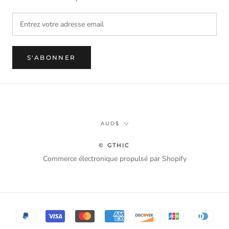
S'ABONNER
Monnaie
AUD$
© GTHIC
Commerce électronique propulsé par Shopify