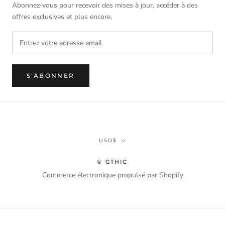
Abonnez-vous pour recevoir des mises à jour, accéder à des
offres exclusives et plus encore.
S'ABONNER
Monnaie
USD$
© GTHIC
Commerce électronique propulsé par Shopify