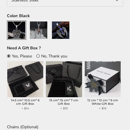
Stainless Steel
Color:
Black
Black
Orange
Blue
Need A Gift Box ?
Yes, Please
No, Thank you
14.5 cm* 10.5 cm* 6
15 cm* 15 cm* 7 cm
12 cm * 12 cm * 6 cm
cm Gift Box
Gift Box
White Gift Box
+
$14
+
$19
+
$19
Chains (Optional)