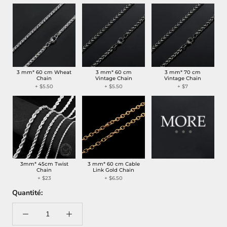
3 mm* 60 cm Wheat
3 mm* 60 cm
3 mm* 70 cm
Chain
Vintage Chain
Vintage Chain
+
$5.50
+
$5.50
+
$7
3mm* 45cm Twist
3 mm* 60 cm Cable
Chain
Link Gold Chain
+
$23
+
$6.50
Quantité: