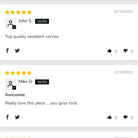
02/10/2022
John S.
Top quality excellent service
0
0
12/13/2021
Mike D.
Awesome
Really love this piece ... you guys rock.
0
0