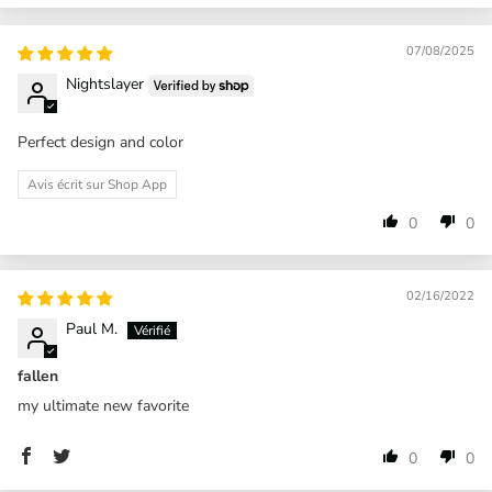
07/08/2025
Nightslayer
Perfect design and color
Avis écrit sur Shop App
0
0
02/16/2022
Paul M.
fallen
my ultimate new favorite
0
0