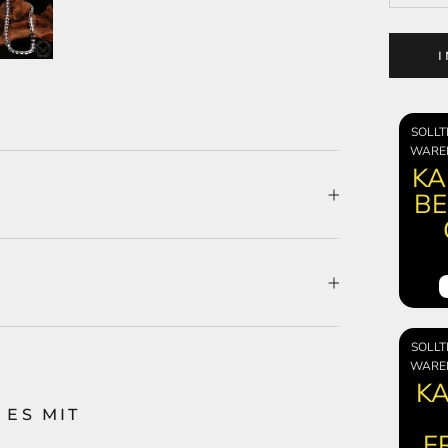
SOLLT
WARE
KA
BE
SOLLT
WARE
KA
 ES MIT
E