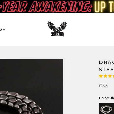
UM
DRA
STE
£53
Color:
Bl
Silver