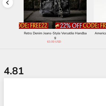
rt and Sho
Retro Denim Jeans-Style Versatile Handba
American
g
63.00 USD