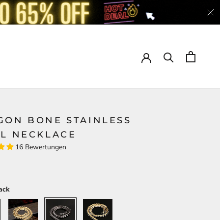
GON BONE STAINLESS
EL NECKLACE
16 Bewertungen
ack
Gold
Black
Gold
+