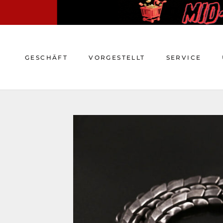
Zum
Inhalt
springen
GESCHÄFT
VORGESTELLT
SERVICE
GESCHÄFT
VORGESTELLT