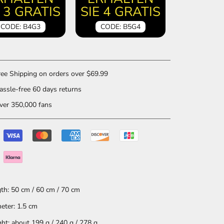
E 3 GRATIS
SIE 4 GRATIS
CODE: B4G3
CODE: B5G4
ee Shipping on orders over $69.99
ssle-free 60 days returns
er 350,000 fans
th: 50 cm / 60 cm / 70 cm
eter: 1.5 cm
ht: about 199 g / 240 g / 278 g