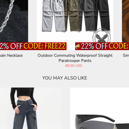
 Commuting Waterproof Straight
Simple Solid Color Jewelry Buckl
Paratrooper Pants
ss Steel Necklace
69.00 USD
35.00 USD
YOU MAY ALSO LIKE