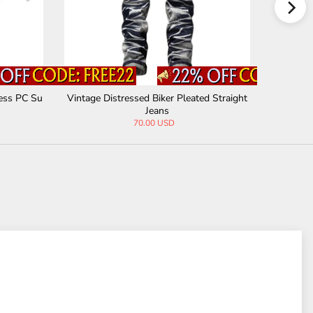
ess PC Su
Vintage Distressed Biker Pleated Straight
Spid
Jeans
70.00 USD