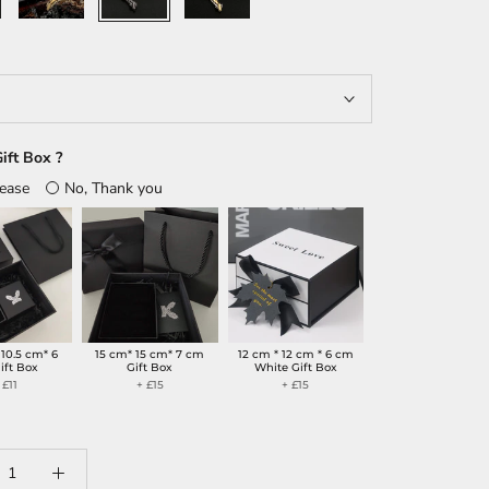
Silver
ift Box ?
lease
No, Thank you
 10.5 cm* 6
15 cm* 15 cm* 7 cm
12 cm * 12 cm * 6 cm
ift Box
Gift Box
White Gift Box
 £11
+ £15
+ £15