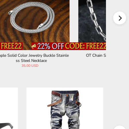
e Stainle
OT Chain Stainless Steel Necklace
Single Sl
33.00 USD