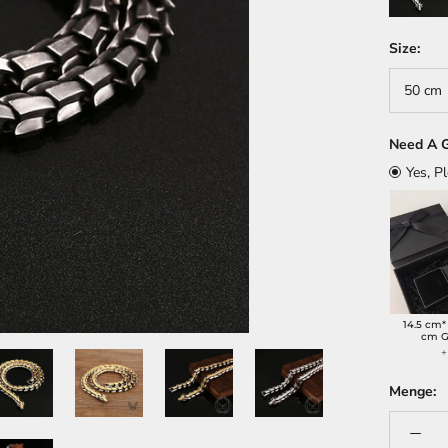
Size:
50 cm
Need A G
Yes, P
14.5 cm*
cm G
+
Menge: