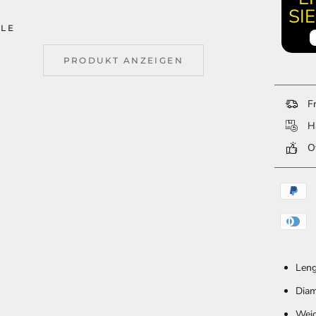
SI
LE
PRODUKT ANZEIGEN
Fr
Ha
Ov
Leng
Diam
Weig