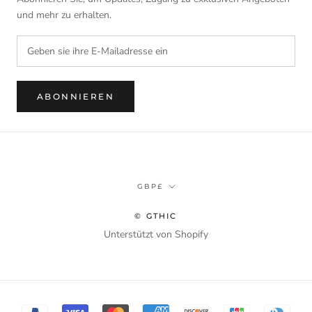
und mehr zu erhalten.
ABONNIEREN
Währung
GBP£
© GTHIC
Unterstützt von Shopify