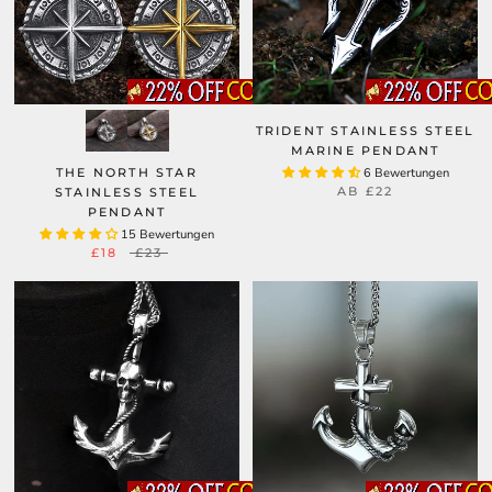
TRIDENT STAINLESS STEEL
MARINE PENDANT
THE NORTH STAR
6 Bewertungen
AB
£22
STAINLESS STEEL
PENDANT
15 Bewertungen
£18
£23