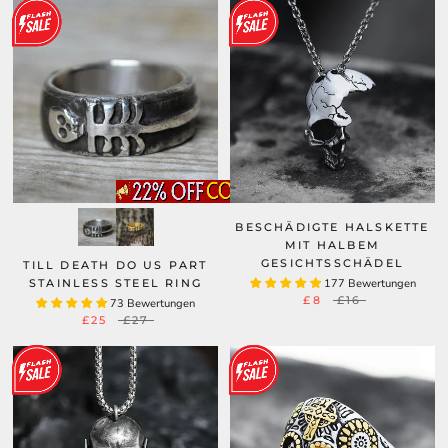
BESCHÄDIGTE HALSKETTE
MIT HALBEM
GESICHTSSCHÄDEL
TILL DEATH DO US PART
STAINLESS STEEL RING
177 Bewertungen
£8
£16
73 Bewertungen
£25
£27