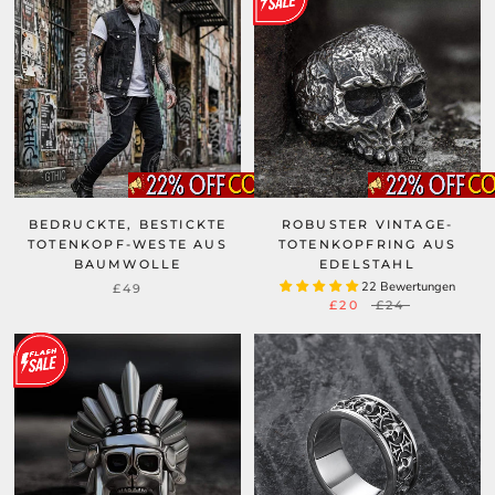
BEDRUCKTE, BESTICKTE
ROBUSTER VINTAGE-
TOTENKOPF-WESTE AUS
TOTENKOPFRING AUS
BAUMWOLLE
EDELSTAHL
22 Bewertungen
£49
£20
£24