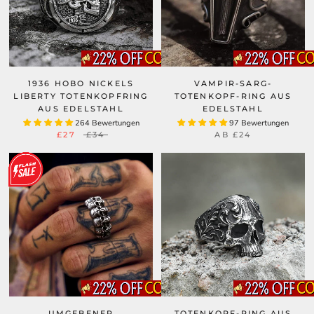
1936 HOBO NICKELS
VAMPIR-SARG-
LIBERTY TOTENKOPFRING
TOTENKOPF-RING AUS
AUS EDELSTAHL
EDELSTAHL
264 Bewertungen
97 Bewertungen
£27
£34
AB
£24
UMGEBENER
TOTENKOPF-RING AUS