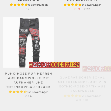
6 Bewertungen
9 Bewertungen
£25
£19
£22
PUNK-HOSE FÜR HERREN
QUADRATISCHER SCHAL
AUS BAUMWOLLE MIT
MIT TOTENKOPF-MOTIV IN
AUFNÄHER UND
GOTHIC-ROSE-OPTIK AUS
TOTENKOPF-AUFDRUCK
BAUMWOLLE
12 Bewertungen
2 Bewertungen
£54
AB
£10