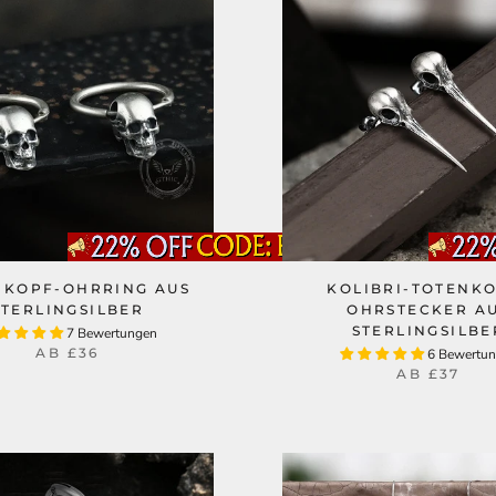
NKOPF-OHRRING AUS
KOLIBRI-TOTENK
STERLINGSILBER
OHRSTECKER A
STERLINGSILBE
7 Bewertungen
AB
£36
6 Bewertu
AB
£37