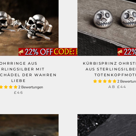
OHRRINGE AUS
KÜRBISPRINZ OHRS
ERLINGSILBER MIT
AUS STERLINGSILBE
SCHÄDEL DER WAHREN
TOTENKOPFMOT
LIEBE
2 Bewertu
AB
£44
2 Bewertungen
£46