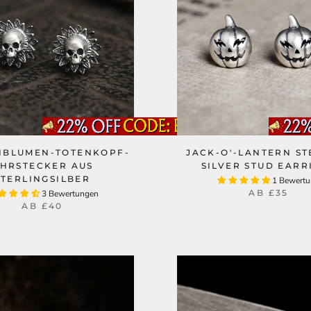
NBLUMEN-TOTENKOPF-
JACK-O'-LANTERN ST
HRSTECKER AUS
SILVER STUD EARR
STERLINGSILBER
1 Bewert
AB
£35
3 Bewertungen
AB
£40