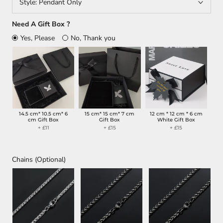
Style:
Pendant Only
Need A Gift Box ?
Yes, Please
No, Thank you
14.5 cm* 10.5 cm* 6
15 cm* 15 cm* 7 cm
12 cm * 12 cm * 6 cm
cm Gift Box
Gift Box
White Gift Box
+ £11
+ £15
+ £15
Chains (Optional)