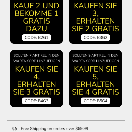
KAUF 2 UND
KAUFEN SIE
BEKOMME 1
3,
GRATIS
ERHALTEN
DAZU
SIE 2 GRATIS
CODE: B2G1
CODE: B3G2
SOLLTEN 7 ARTIKEL IN DEN
SOLLTEN 9 ARTIKEL IN DEN
WARENKORB HINZUFÜGEN
WARENKORB HINZUFÜGEN
KAUFEN SIE
KAUFEN SIE
4,
5,
ERHALTEN
ERHALTEN
SIE 3 GRATIS
SIE 4 GRATIS
CODE: B4G3
CODE: B5G4
Free Shipping on orders over $69.99