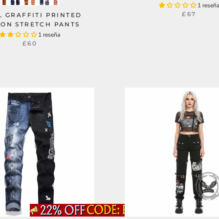
1 reseñ
£67
L GRAFFITI PRINTED
ON STRETCH PANTS
1 reseña
£60