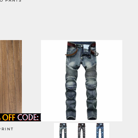
O PANTS
PRINT
S