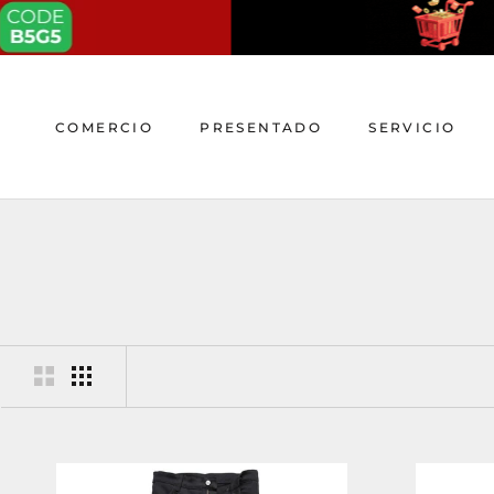
saltar
al
contenido
COMERCIO
PRESENTADO
SERVICIO
COMERCIO
PRESENTADO