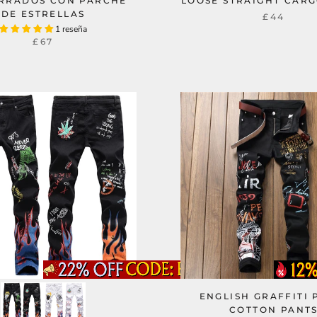
RRADOS CON PARCHE
LOOSE STRAIGHT CARG
DE ESTRELLAS
£44
1 reseña
£67
ENGLISH GRAFFITI 
COTTON PANT