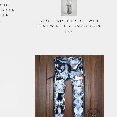
O DE
OS CON
ILLA
a
STREET STYLE SPIDER WEB
PRINT WIDE-LEG BAGGY JEANS
£44