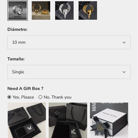
A-
A-
B-
B-
Silver
Gold
Silver
Gold
Diámetro:
10 mm
Tamaño:
Single
Need A Gift Box ?
Yes, Please
No, Thank you