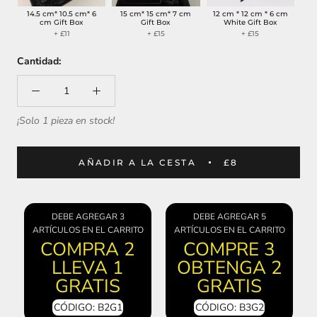
14.5 cm* 10.5 cm* 6
15 cm* 15 cm* 7 cm
12 cm * 12 cm * 6 cm
cm Gift Box
Gift Box
White Gift Box
+ £11
+ £15
+ £15
Cantidad:
¡Solo 1 pieza en stock!
AÑADIR A LA CESTA
£8
DEBE AGREGAR 3
DEBE AGREGAR 5
ARTÍCULOS EN EL CARRITO
ARTÍCULOS EN EL CARRITO
COMPRA 2
COMPRE 3
LLEVA 1
OBTENGA 2
GRATIS
GRATIS
CÓDIGO: B2G1
CÓDIGO: B3G2