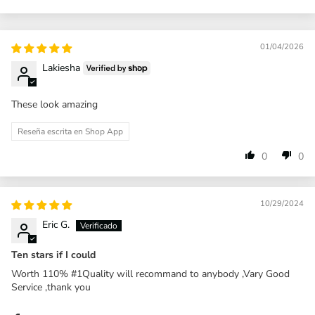
01/04/2026
Lakiesha
These look amazing
Reseña escrita en Shop App
0
0
10/29/2024
Eric G.
Ten stars if I could
Worth 110% #1Quality will recommand to anybody ,Vary Good
Service ,thank you