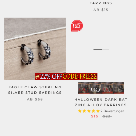
EARRINGS
AB
$15
EAGLE CLAW STERLING
SILVER STUD EARRINGS
HALLOWEEN DARK BAT
AB
$68
ZINC ALLOY EARRINGS
2 Bewertungen
$15
$23