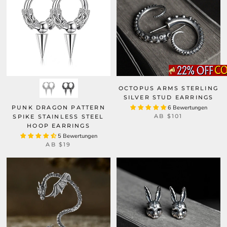
OCTOPUS ARMS STERLING
SILVER STUD EARRINGS
PUNK DRAGON PATTERN
6 Bewertungen
AB
$101
SPIKE STAINLESS STEEL
HOOP EARRINGS
5 Bewertungen
AB
$19