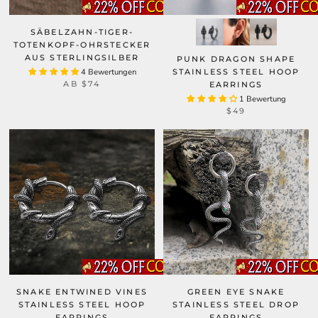
SÄBELZAHN-TIGER-
TOTENKOPF-OHRSTECKER
AUS STERLINGSILBER
PUNK DRAGON SHAPE
4 Bewertungen
STAINLESS STEEL HOOP
AB
$74
EARRINGS
1 Bewertung
$49
SNAKE ENTWINED VINES
GREEN EYE SNAKE
STAINLESS STEEL HOOP
STAINLESS STEEL DROP
EARRINGS
EARRINGS