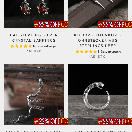
BAT STERLING SILVER
KOLIBRI-TOTENKOPF-
CRYSTAL EARRINGS
OHRSTECKER AUS
STERLINGSILBER
10 Bewertungen
AB
$80
6 Bewertungen
AB
$70
COILED SNAKE STERLING
VINTAGE SNAKE-SHAPED