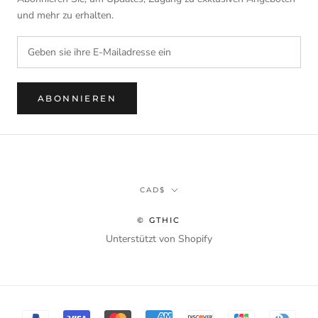
und mehr zu erhalten.
ABONNIEREN
Währung
CAD$
© GTHIC
Unterstützt von Shopify