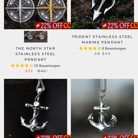
TRIDENT STAINLESS STEEL
MARINE PENDANT
THE NORTH STAR
6 Bewertungen
AB
$40
STAINLESS STEEL
PENDANT
15 Bewertungen
$33
$42