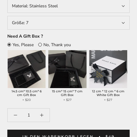
Material:
Stainless Steel
Größe:
7
Need A Gift Box ?
Yes, Please
No, Thank you
14.5 cm* 10.5 cm* 6
15 cm* 15 cm* 7 cm
12 cm * 12 cm * 6 cm
cm Gift Box
Gift Box
White Gift Box
+ $20
+ $27
+ $27
IN DEN WARENKORB LEGEN
$49