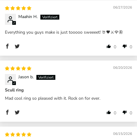
06/27/2026
Maahin H.
Everything you guys make is just tooooo sweeeet! 🤘🖤⚔️🌹🦋
0
0
06/20/2026
Jason b.
Scull ring
Mad cool ring so pleased with it. Rock on for ever.
0
0
06/15/2026