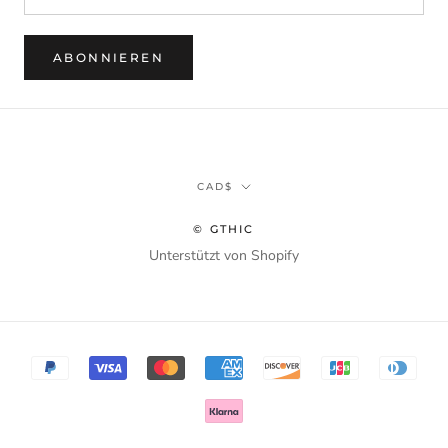
ABONNIEREN
Währung
CAD$
© GTHIC
Unterstützt von Shopify